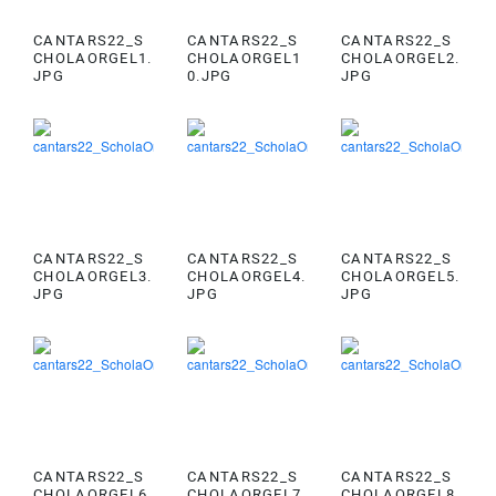
CANTARS22_S
CANTARS22_S
CANTARS22_S
CHOLAORGEL1.
CHOLAORGEL1
CHOLAORGEL2.
JPG
0.JPG
JPG
CANTARS22_S
CANTARS22_S
CANTARS22_S
CHOLAORGEL3.
CHOLAORGEL4.
CHOLAORGEL5.
JPG
JPG
JPG
CANTARS22_S
CANTARS22_S
CANTARS22_S
CHOLAORGEL6.
CHOLAORGEL7.
CHOLAORGEL8.