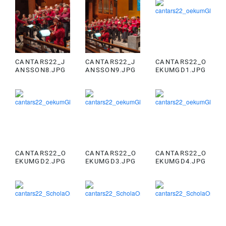
CANTARS22_J
CANTARS22_J
CANTARS22_O
ANSSON8.JPG
ANSSON9.JPG
EKUMGD1.JPG
CANTARS22_O
CANTARS22_O
CANTARS22_O
EKUMGD2.JPG
EKUMGD3.JPG
EKUMGD4.JPG