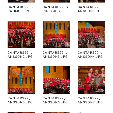
CANTARS22_B
CANTARS22_G
CANTARS22_J
RAHMS9.JPG
RUSS.JPG
ANSSON1.JPG
CANTARS22_J
CANTARS22_J
CANTARS22_J
ANSSON2.JPG
ANSSON3.JPG
ANSSON4.JPG
CANTARS22_J
CANTARS22_J
CANTARS22_J
ANSSON5.JPG
ANSSON6.JPG
ANSSON7.JPG